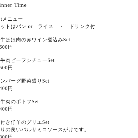
inner Time
etメニュー
ットはパン or ライス ・ ドリンク付
牛ほほ肉の赤ワイン煮込みSet
,600円
牛肉ビーフシチューSet
,500円
ンバーグ野菜盛りSet
,400円
牛肉のポトフSet
,400円
付き仔羊のグリエSet
香りの良いバルサミコソースがけです。
,800円