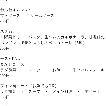
わふわオムレツSet
マトソース or クリームソース
,200円
スタSet
焼き野菜とミートパスタ、生ハムのカルボナーラ、甘塩鮭の
のボンゴレ、海老とあさりのペスカトーレ（5種）
,200円
ースMENU
おまかせコース
サラダ前菜 ・ スープ ・ お魚 ・ 牛フィレステーキ
,000円
牛フィレ肉コース（お魚でもOK）
サラダ前菜 ・ スープ ・ メイン料理 ・ デザート 
,500円