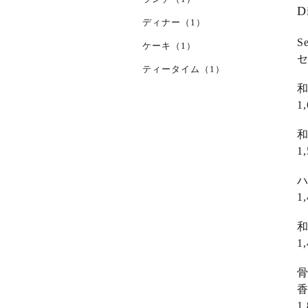
D
ディナー（1）
S
ケーキ（1）
セ
ティータイム（1）
和
1
和
1
ハ
1
和
1
骨
1