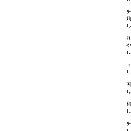
チ
1
豚
1
海
1
国
1
和
1
チ
1