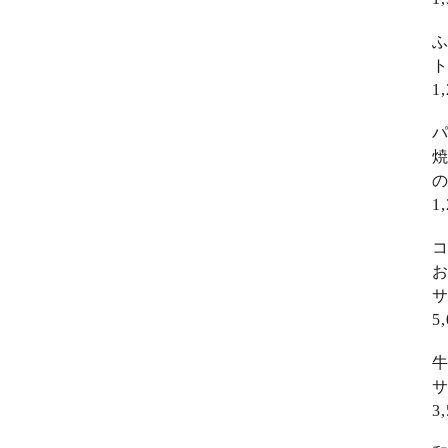
ふ
ト
1
パ
1
コ
5
3